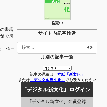
発売中
分の書籍
サイト内記事検索
店舗で購
検
じ、注目
検索
索
月別の記事一覧
月
別
記事の詳細は、
本紙「新文化」
の
または
「
デジタル
新文化」
でお読みください
記
事
一
覧