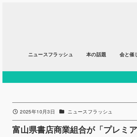
メ
イ
ン
コ
ン
テ
ニュースフラッシュ
本の話題
会と催
ン
ツ
へ
移
動
カテゴリー
2025年10月3日
ニュースフラッシュ
投稿日
富山県書店商業組合が「プレミア