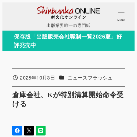
メ
イ
MENU
ン
出版業界唯一の専門紙
コ
保存版「出版販売会社職制一覧2026夏」好
ン
評発売中
テ
ン
ツ
へ
カテゴリー
2025年10月3日
ニュースフラッシュ
投稿日
移
動
倉庫会社、Kが特別清算開始命令受
ける