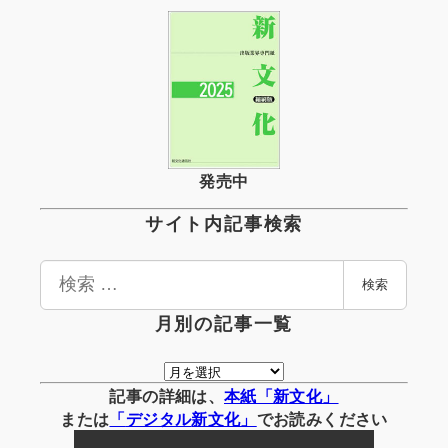
発売中
サイト内記事検索
検
検索
索
月別の記事一覧
月
別
記事の詳細は、
本紙「新文化」
の
または
「
デジタル
新文化」
でお読みください
記