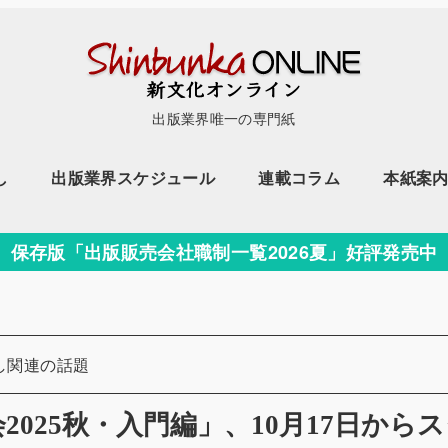
出版業界唯一の専門紙
し
出版業界スケジュール
連載コラム
本紙案
保存版「出版販売会社職制一覧2026夏」好評発売中
リー
し関連の話題
025秋・入門編」、10月17日から