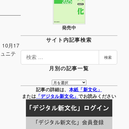
発売中
サイト内記事検索
0月17
ミュニテ
検
検索
索
月別の記事一覧
月
別
記事の詳細は、
本紙「新文化」
の
または
「
デジタル
新文化」
でお読みください
記
事
一
覧