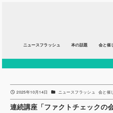
メ
イ
ン
コ
ン
テ
ニュースフラッシュ
本の話題
会と催
ン
ツ
へ
移
動
カテゴリー
カテゴ
2025年10月14日
ニュースフラッシュ
会と催
投稿日
連続講座「ファクトチェックの会2