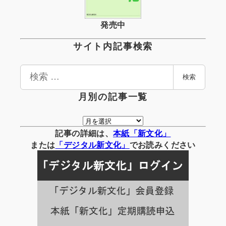
発売中
サイト内記事検索
検
検索
索
月別の記事一覧
月
別
記事の詳細は、
本紙「新文化」
の
または
「
デジタル
新文化」
でお読みください
記
事
一
覧