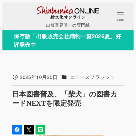
メ
イ
MENU
ン
出版業界唯一の専門紙
コ
保存版「出版販売会社職制一覧2026夏」好
ン
評発売中
テ
ン
ツ
へ
カテゴリー
2025年10月20日
ニュースフラッシュ
投稿日
移
動
日本図書普及、「柴犬」の図書カ
ードNEXTを限定発売