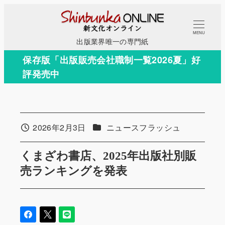
メ
イ
MENU
ン
出版業界唯一の専門紙
コ
保存版「出版販売会社職制一覧2026夏」好
ン
評発売中
テ
ン
ツ
へ
カテゴリー
2026年2月3日
ニュースフラッシュ
投稿日
移
動
くまざわ書店、2025年出版社別販
売ランキングを発表