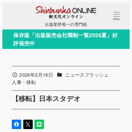
メ
イ
MENU
ン
出版業界唯一の専門紙
コ
保存版「出版販売会社職制一覧2026夏」好
ン
評発売中
テ
ン
ツ
へ
カテゴリー
2026年2月16日
ニュースフラッシュ
投稿日
移
カテゴリー
人事・移転
動
【移転】日本スタデオ