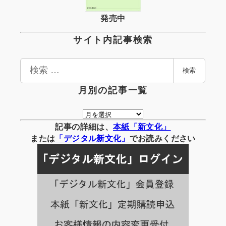
発売中
サイト内記事検索
検
検索
索
月別の記事一覧
月
別
記事の詳細は、
本紙「新文化」
の
または
「
デジタル
新文化」
でお読みください
記
事
一
覧