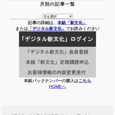
月別の記事一覧
月
別
記事の詳細は、
本紙「新文化」
の
または
「
デジタル
新文化」
でお読みください
記
事
一
覧
本紙バックナンバーの購入は
こちら
HOMEへ