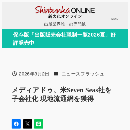
メ
イ
MENU
ン
出版業界唯一の専門紙
コ
保存版「出版販売会社職制一覧2026夏」好
ン
評発売中
テ
ン
ツ
へ
カテゴリー
2026年3月2日
ニュースフラッシュ
投稿日
移
動
メディアドゥ、米Seven Seas社を
子会社化 現地流通網を獲得