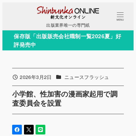
メ
イ
MENU
ン
出版業界唯一の専門紙
コ
保存版「出版販売会社職制一覧2026夏」好
ン
評発売中
テ
ン
ツ
へ
カテゴリー
2026年3月2日
ニュースフラッシュ
投稿日
移
動
小学館、性加害の漫画家起用で調
査委員会を設置