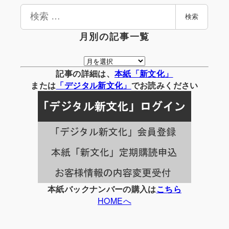
検
検索
索
月別の記事一覧
月
別
記事の詳細は、
本紙「新文化」
の
または
「
デジタル
新文化」
でお読みください
記
事
一
覧
本紙バックナンバーの購入は
こちら
HOMEへ