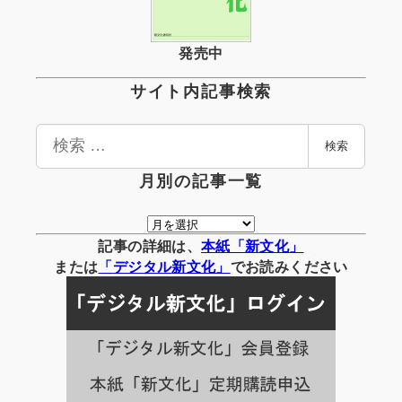
発売中
サイト内記事検索
検
検索
索
月別の記事一覧
月
別
記事の詳細は、
本紙「新文化」
の
または
「
デジタル
新文化」
でお読みください
記
事
一
覧