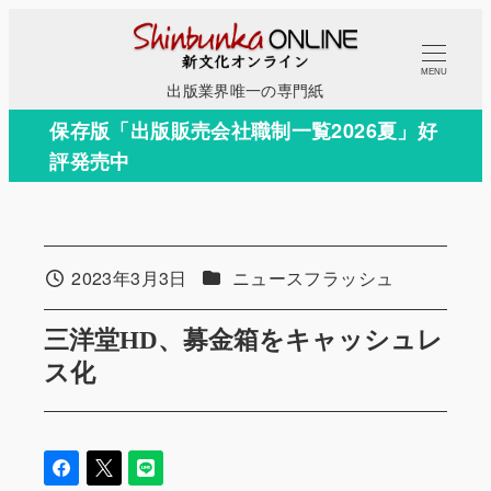
メ
イ
MENU
ン
出版業界唯一の専門紙
コ
保存版「出版販売会社職制一覧2026夏」好
ン
評発売中
テ
ン
ツ
へ
カテゴリー
2023年3月3日
ニュースフラッシュ
投稿日
移
動
三洋堂HD、募金箱をキャッシュレ
ス化