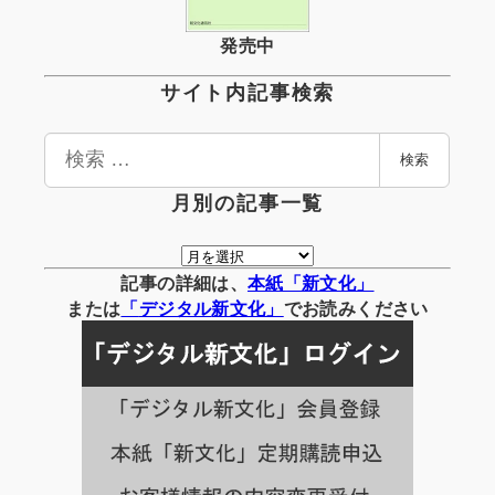
発売中
サイト内記事検索
検
検索
索
月別の記事一覧
月
別
記事の詳細は、
本紙「新文化」
の
または
「
デジタル
新文化」
でお読みください
記
事
一
覧