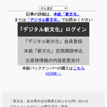
月
別
記事の詳細は、
本紙「新文化」
の
または
「
デジタル
新文化」
でお読みください
記
事
一
覧
本紙バックナンバーの購入は
こちら
HOMEへ
「新文化」総合案内
会社概要
お知らせ
お問い合わせ
プライバシーポリシー
購読方法ご案内