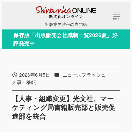
メ
イ
MENU
ン
出版業界唯一の専門紙
コ
保存版「出版販売会社職制一覧2026夏」好
ン
評発売中
テ
ン
ツ
へ
カテゴリー
2026年6月5日
ニュースフラッシュ
投稿日
移
カテゴリー
人事・移転
動
【人事・組織変更】光文社、マー
ケティング局書籍販売部と販売促
進部を統合