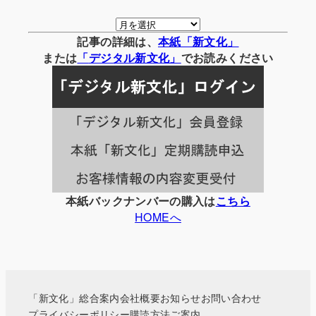
月
別
記事の詳細は、
本紙「新文化」
の
または
「
デジタル
新文化」
でお読みください
記
事
一
覧
本紙バックナンバーの購入は
こちら
HOMEへ
「新文化」総合案内
会社概要
お知らせ
お問い合わせ
プライバシーポリシー
購読方法ご案内