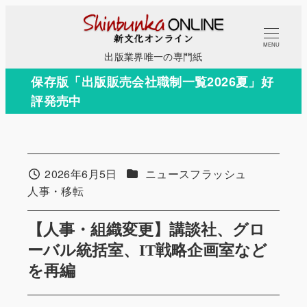
メ
イ
MENU
ン
出版業界唯一の専門紙
コ
保存版「出版販売会社職制一覧2026夏」好
ン
評発売中
テ
ン
ツ
へ
カテゴリー
2026年6月5日
ニュースフラッシュ
投稿日
移
カテゴリー
人事・移転
動
【人事・組織変更】講談社、グロ
ーバル統括室、IT戦略企画室など
を再編