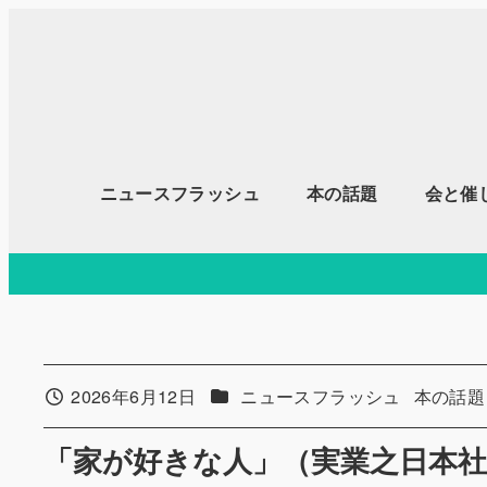
メ
イ
ン
コ
ン
テ
ニュースフラッシュ
本の話題
会と催
ン
ツ
へ
移
動
カテゴリー
カテゴリ
2026年6月12日
ニュースフラッシュ
本の話題
投稿日
「家が好きな人」（実業之日本社