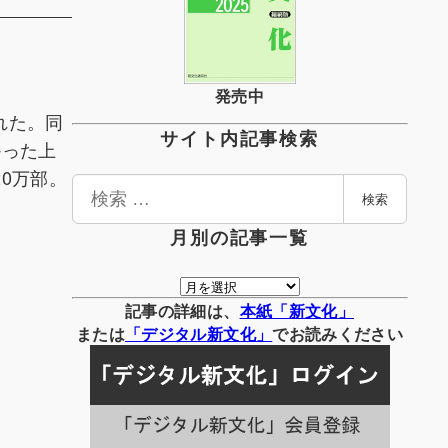
発売中
れた。同
サイト内記事検索
かった上
0万部。
検
検索
索
月別の記事一覧
月
別
記事の詳細は、
本紙「新文化」
の
または
「
デジタル
新文化」
でお読みください
記
事
一
覧