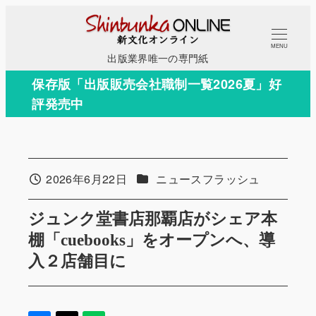
メ
イ
MENU
ン
出版業界唯一の専門紙
コ
保存版「出版販売会社職制一覧2026夏」好
ン
評発売中
テ
ン
ツ
へ
カテゴリー
2026年6月22日
ニュースフラッシュ
投稿日
移
動
ジュンク堂書店那覇店がシェア本
棚「cuebooks」をオープンへ、導
入２店舗目に