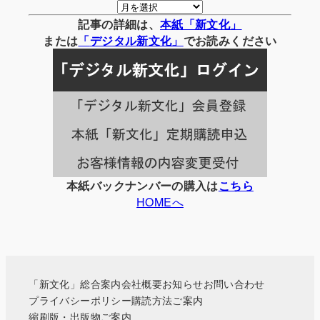
月
別
記事の詳細は、
本紙「新文化」
の
または
「
デジタル
新文化」
でお読みください
記
事
一
覧
本紙バックナンバーの購入は
こちら
HOMEへ
「新文化」総合案内
会社概要
お知らせ
お問い合わせ
プライバシーポリシー
購読方法ご案内
縮刷版・出版物ご案内