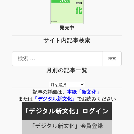
発売中
サイト内記事検索
検
検索
索
月別の記事一覧
月
別
記事の詳細は、
本紙「新文化」
の
または
「
デジタル
新文化」
でお読みください
記
事
一
覧