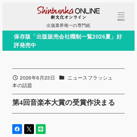
メ
イ
MENU
ン
出版業界唯一の専門紙
コ
保存版「出版販売会社職制一覧2026夏」好
ン
評発売中
テ
ン
ツ
へ
カテゴリー
2026年6月23日
ニュースフラッシュ
投稿日
移
カテゴリー
本の話題
動
第4回音楽本大賞の受賞作決まる