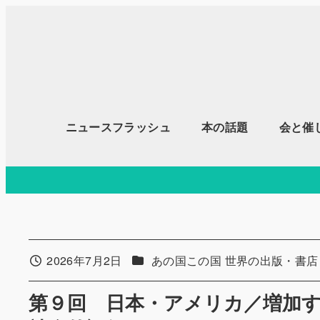
メ
イ
ン
コ
ン
テ
ニュースフラッシュ
本の話題
会と催
ン
ツ
へ
移
動
カテゴリー
2026年7月2日
あの国この国 世界の出版・書
投稿日
第９回 日本・アメリカ／増加す