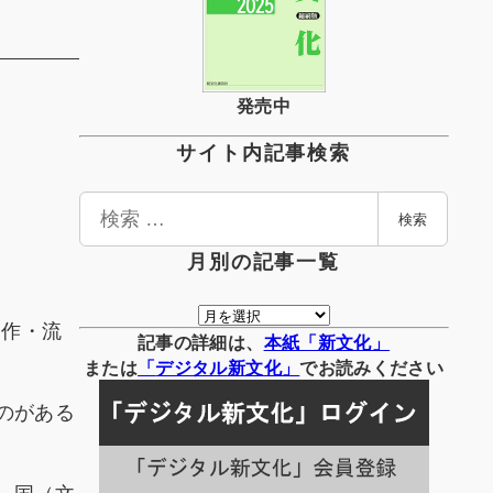
発売中
サイト内記事検索
検
検索
索
月別の記事一覧
月
制作・流
別
記事の詳細は、
本紙「新文化」
の
または
「
デジタル
新文化」
でお読みください
記
のがある
事
一
覧
、国（文