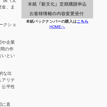
付金、ま
本紙バックナンバーの購入は
こちら
ークショ
HOMEへ
団や企業
民間の作
ないとい
的な出
ュアリテ
・公平性
団に直