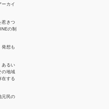
アーカイ
を惹きつ
NEの制
・発想も
、あるい
その地域
存在する
地元民の