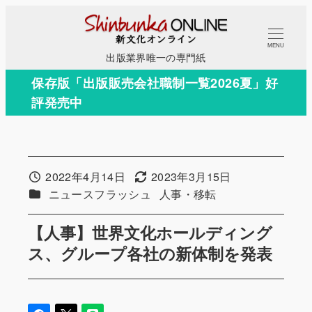
メ
イ
MENU
ン
出版業界唯一の専門紙
コ
保存版「出版販売会社職制一覧2026夏」好
ン
評発売中
テ
ン
ツ
へ
2022年4月14日
2023年3月15日
投稿日
更新日
移
カテゴリー
カテゴリー
ニュースフラッシュ
人事・移転
動
【人事】世界文化ホールディング
ス、グループ各社の新体制を発表