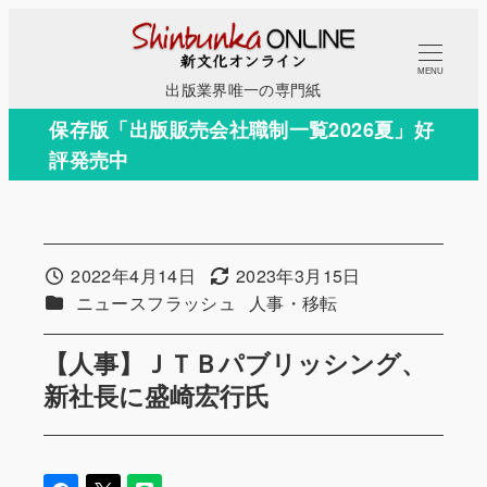
メ
イ
MENU
ン
出版業界唯一の専門紙
コ
保存版「出版販売会社職制一覧2026夏」好
ン
評発売中
テ
ン
ツ
へ
2022年4月14日
2023年3月15日
投稿日
更新日
移
カテゴリー
カテゴリー
ニュースフラッシュ
人事・移転
動
【人事】ＪＴＢパブリッシング、
新社長に盛崎宏行氏