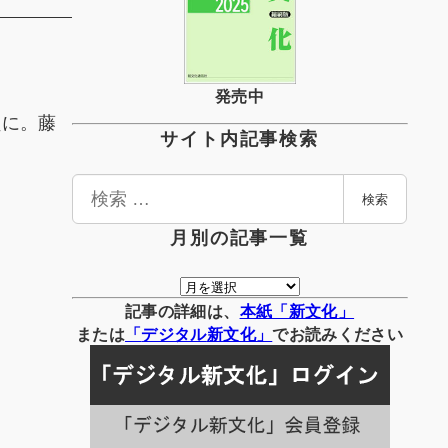
発売中
員に。藤
サイト内記事検索
検
検索
索
月別の記事一覧
月
別
記事の詳細は、
本紙「新文化」
の
または
「
デジタル
新文化」
でお読みください
記
事
一
覧