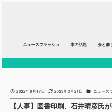
メ
イ
ン
コ
ン
テ
ニュースフラッシュ
本の話題
会と催
ン
ツ
へ
移
動
カテゴリー
2022年6月17日
2023年3月21日
ニュース
投稿日
更新日
【人事】図書印刷、石井晴彦氏が