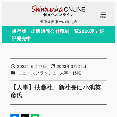
メ
イ
MENU
ン
出版業界唯一の専門紙
コ
保存版「出版販売会社職制一覧2026夏」好
ン
評発売中
テ
ン
ツ
へ
2022年6月17日
2023年3月21日
投稿日
更新日
移
カテゴリー
カテゴリー
ニュースフラッシュ
人事・移転
動
【人事】扶桑社、新社長に小池英
彦氏