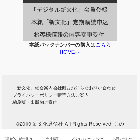
一
覧
本紙バックナンバーの購入は
こちら
HOMEへ
「新文化」総合案内
会社概要
お知らせ
お問い合わせ
プライバシーポリシー
購読方法ご案内
縮刷版・出版物ご案内
©2009 新文化通信社 All Rights Reserved. この
WEBサイトに掲載されている記事・写真などの無
断転載を禁じます。
「新文化」総合案内
会社概要
プライバシーポリシー
お問い合わせ