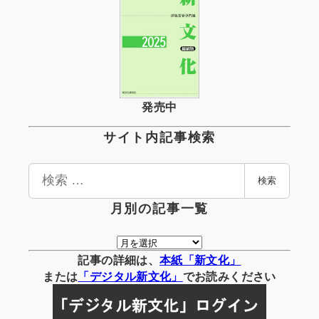
発売中
サイト内記事検索
検
検索
索
月別の記事一覧
月
別
記事の詳細は、
本紙「新文化」
の
または
「
デジタル
新文化」
でお読みください
記
事