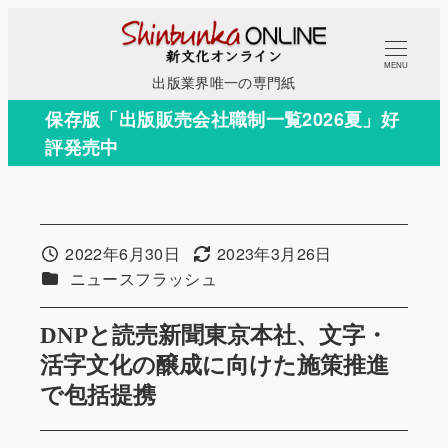
メ
イ
MENU
ン
出版業界唯一の専門紙
コ
保存版「出版販売会社職制一覧2026夏」好
ン
評発売中
テ
ン
ツ
へ
2022年6月30日
2023年3月26日
投稿日
更新日
移
カテゴリー
ニュースフラッシュ
動
DNPと読売新聞東京本社、文字・
活字文化の醸成に向けた施策推進
で包括提携