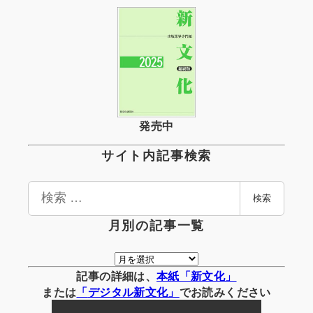
発売中
サイト内記事検索
検
検索
索
月別の記事一覧
月
別
記事の詳細は、
本紙「新文化」
の
または
「
デジタル
新文化」
でお読みください
記