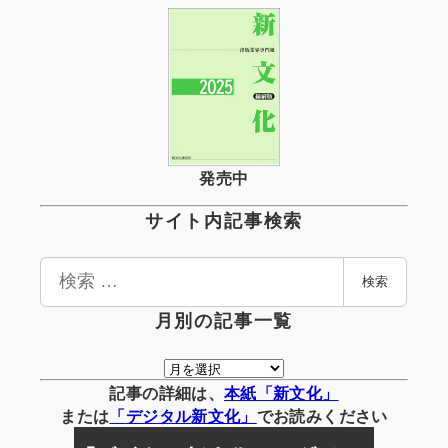
発売中
サイト内記事検索
検
検索
索
月別の記事一覧
月
別
記事の詳細は、
本紙「新文化」
の
または
「
デジタル
新文化」
でお読みください
記