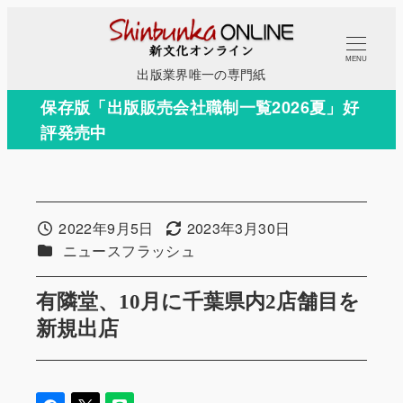
メ
イ
MENU
ン
出版業界唯一の専門紙
コ
保存版「出版販売会社職制一覧2026夏」好
ン
評発売中
テ
ン
ツ
へ
2022年9月5日
2023年3月30日
投稿日
更新日
移
カテゴリー
ニュースフラッシュ
動
有隣堂、10月に千葉県内2店舗目を
新規出店