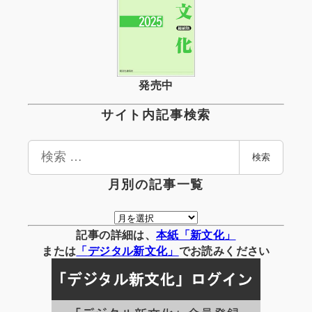
発売中
サイト内記事検索
検
検索
索
月別の記事一覧
月
別
記事の詳細は、
本紙「新文化」
の
または
「
デジタル
新文化」
でお読みください
記
事
一