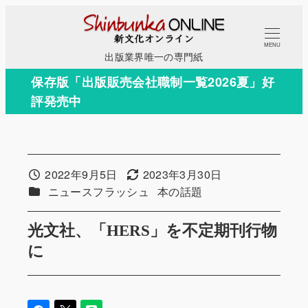
メ
イ
MENU
ン
出版業界唯一の専門紙
コ
保存版「出版販売会社職制一覧2026夏」好
ン
評発売中
テ
ン
ツ
へ
2022年9月5日
2023年3月30日
投稿日
更新日
移
カテゴリー
カテゴリー
ニュースフラッシュ
本の話題
動
光文社、「HERS」を不定期刊行物
に