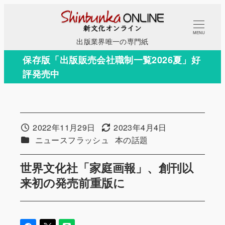
メ
イ
MENU
ン
出版業界唯一の専門紙
コ
保存版「出版販売会社職制一覧2026夏」好
ン
評発売中
テ
ン
ツ
へ
2022年11月29日
2023年4月4日
投稿日
更新日
移
カテゴリー
カテゴリー
ニュースフラッシュ
本の話題
動
世界文化社「家庭画報」、創刊以
来初の発売前重版に