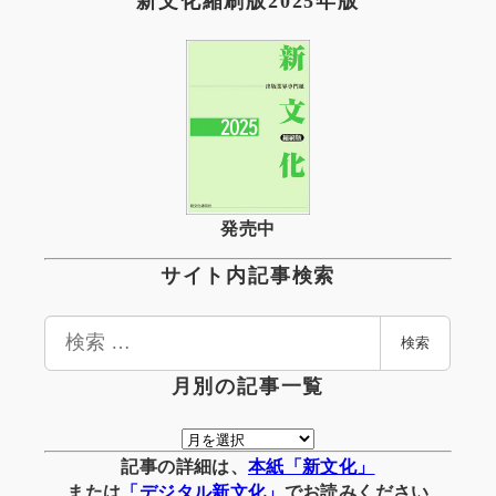
新文化縮刷版2025年版
発売中
サイト内記事検索
検
検索
索
月別の記事一覧
月
別
記事の詳細は、
本紙「新文化」
の
または
「
デジタル
新文化」
でお読みください