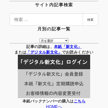
サイト内記事検索
検
検索
索
月別の記事一覧
月
別
記事の詳細は、
本紙「新文化」
の
または
「
デジタル
新文化」
でお読みください
記
事
一
覧
本紙バックナンバーの購入は
こちら
HOMEへ