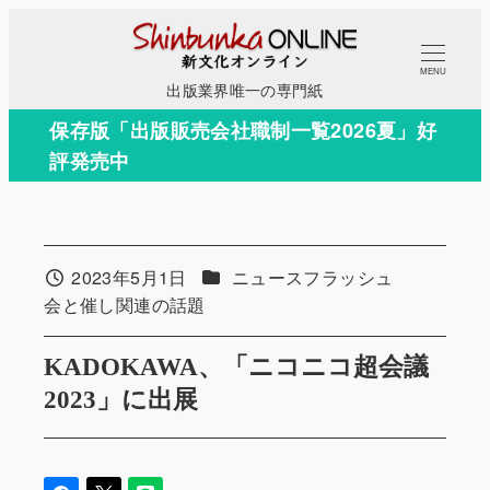
メ
イ
MENU
ン
出版業界唯一の専門紙
コ
保存版「出版販売会社職制一覧2026夏」好
ン
評発売中
テ
ン
ツ
へ
カテゴリー
2023年5月1日
ニュースフラッシュ
投稿日
移
カテゴリー
会と催し関連の話題
動
KADOKAWA、「ニコニコ超会議
2023」に出展