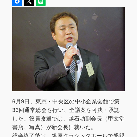
6月9日、東京・中央区の中小企業会館で第
33回通常総会を行い、全議案を可決・承認
した。役員改選では、越石功副会長（甲文堂
書店、写真）が新会長に就いた。
総会終了後は、銀座クラシックホールで懇親