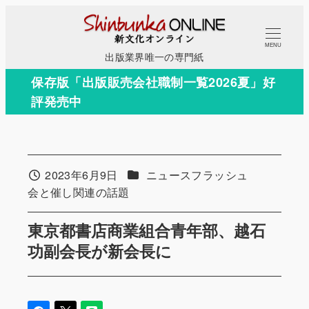
メ
イ
MENU
ン
出版業界唯一の専門紙
コ
保存版「出版販売会社職制一覧2026夏」好
ン
評発売中
テ
ン
ツ
へ
カテゴリー
2023年6月9日
ニュースフラッシュ
投稿日
移
カテゴリー
会と催し関連の話題
動
東京都書店商業組合青年部、越石
功副会長が新会長に