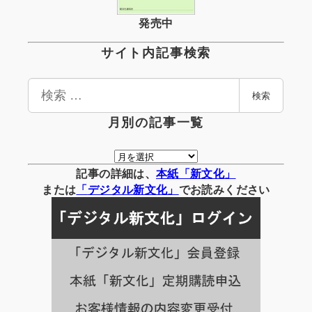
発売中
サイト内記事検索
検
検索
索
月別の記事一覧
月
別
記事の詳細は、
本紙「新文化」
の
または
「
デジタル
新文化」
でお読みください
記
事
一
覧