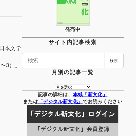
発売中
サイト内記事検索
日本文学
検
検索
索
〜3）」
月別の記事一覧
月
別
記事の詳細は、
本紙「新文化」
の
または
「
デジタル
新文化」
でお読みください
記
事
一
覧