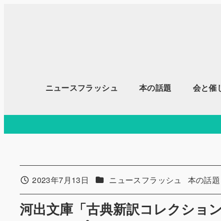
メ
イ
ン
コ
ン
テ
ニュースフラッシュ
本の話題
会と催
ン
ツ
へ
移
動
カテゴリー
カテゴリ
2023年7月13日
ニュースフラッシュ
本の話題
投稿日
河出文庫「古典新訳コレクション