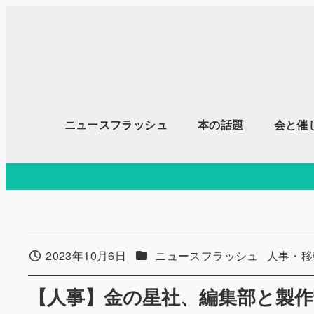
メ
イ
ン
コ
ン
テ
ニュースフラッシュ
本の話題
会と催
ン
ツ
へ
移
動
カテゴリー
カテゴリ
2023年10月6日
ニュースフラッシュ
人事・移
投稿日
【人事】金の星社、編集部と製作