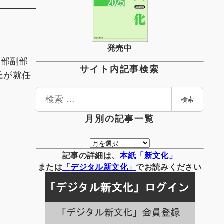
発売中
集部副部
サイト内記事検索
氏が就任
検
検索
索
月別の記事一覧
月
別
記事の詳細は、
本紙「新文化」
の
または
「
デジタル
新文化」
でお読みください
記
事
一
覧