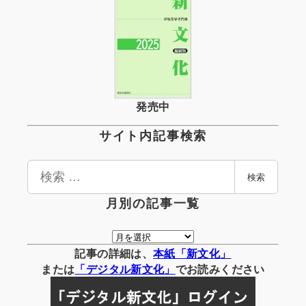
発売中
サイト内記事検索
検
検索
索
月別の記事一覧
月
別
記事の詳細は、
本紙「新文化」
の
または
「
デジタル
新文化」
でお読みください
記
事