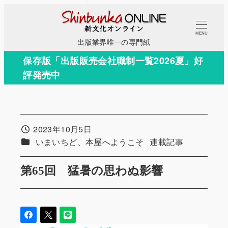
メ
イ
MENU
ン
出版業界唯一の専門紙
コ
保存版「出版販売会社職制一覧2026夏」好
ン
評発売中
テ
ン
ツ
へ
2023年10月5日
投稿日
移
カテゴリー
カテゴリー
いまいちど、本屋へようこそ
連載記事
動
第65回 猛暑の思わぬ影響