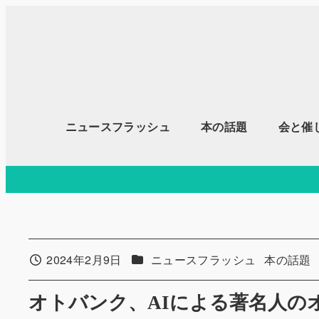
メ
イ
ン
コ
ン
テ
ニュースフラッシュ
本の話題
会と催
ン
ツ
へ
移
動
カテゴリー
カテゴリ
2024年2月9日
ニュースフラッシュ
本の話題
投稿日
オトバンク、AIによる著名人の