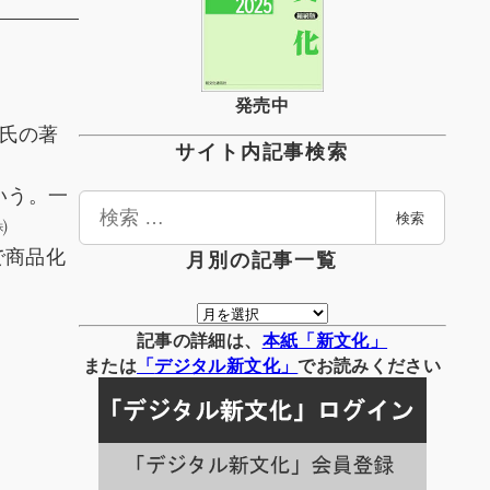
発売中
廣氏の著
サイト内記事検索
いう。一
検
㈱
検索
索
で商品化
月別の記事一覧
月
別
記事の詳細は、
本紙「新文化」
の
または
「
デジタル
新文化」
でお読みください
記
事
一
覧