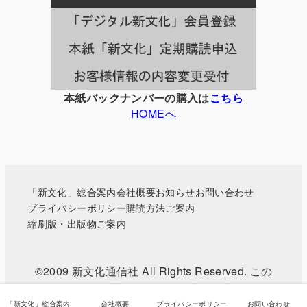
一
覧
本紙バックナンバーの購入は
こちら
HOMEへ
「新文化」総合案内
会社概要
お知らせ
お問い合わせ
プライバシーポリシー
購読方法ご案内
縮刷版・出版物ご案内
©2009 新文化通信社 All Rights Reserved. この
WEBサイトに掲載されている記事・写真などの無
断転載を禁じます。
「新文化」総合案内
会社概要
プライバシーポリシー
お問い合わせ