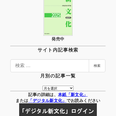
発売中
サイト内記事検索
検
検索
索
月別の記事一覧
月
別
記事の詳細は、
本紙「新文化」
の
または
「
デジタル
新文化」
でお読みください
記
事