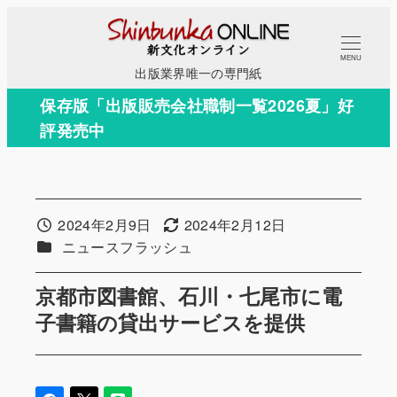
メ
イ
MENU
ン
出版業界唯一の専門紙
コ
保存版「出版販売会社職制一覧2026夏」好
ン
評発売中
テ
ン
ツ
へ
2024年2月9日
2024年2月12日
投稿日
更新日
移
カテゴリー
ニュースフラッシュ
動
京都市図書館、石川・七尾市に電
子書籍の貸出サービスを提供