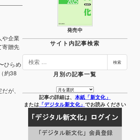
発売中
人や企業
サイト内記事検索
て寄贈先
検
）〜ひらめ
検索
索
（約38
月別の記事一覧
月
定だが、
別
記事の詳細は、
本紙「新文化」
の
または
「
デジタル
新文化」
でお読みください
記
事
一
覧