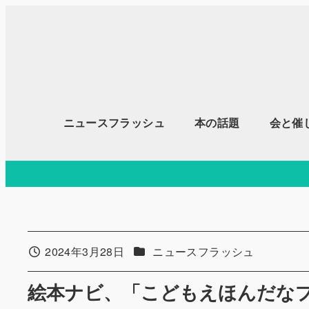
メ
イ
ン
コ
ン
テ
ニュースフラッシュ
本の話題
会と催
ン
ツ
へ
移
動
カテゴリー
2024年3月28日
ニュースフラッシュ
投稿日
絵本ナビ、「こどもえほんだな