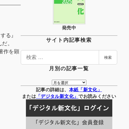
発売中
旅する』
サイト内記事検索
んだ。
著作を顕
検
検索
索
月別の記事一覧
月
別
記事の詳細は、
本紙「新文化」
の
または
「
デジタル
新文化」
でお読みください
記
事
一
覧