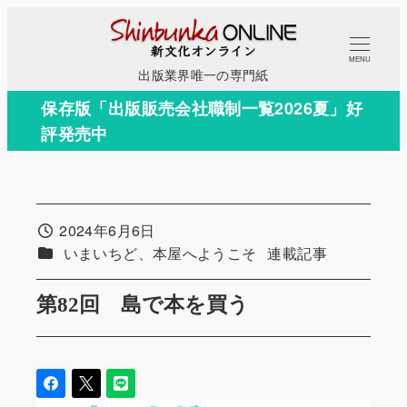
メ
イ
MENU
ン
出版業界唯一の専門紙
コ
保存版「出版販売会社職制一覧2026夏」好
ン
評発売中
テ
ン
ツ
へ
2024年6月6日
投稿日
移
カテゴリー
カテゴリー
いまいちど、本屋へようこそ
連載記事
動
第82回 島で本を買う