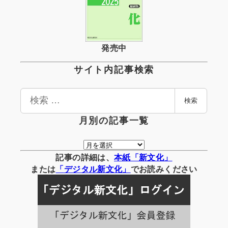
発売中
サイト内記事検索
検
検索
索
月別の記事一覧
月
別
記事の詳細は、
本紙「新文化」
の
または
「
デジタル
新文化」
でお読みください
記
事
一
覧