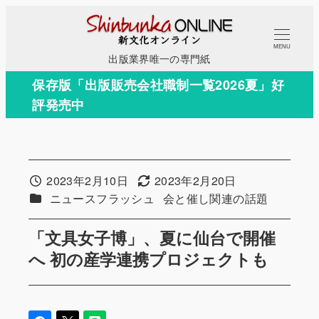
メ
イ
MENU
ン
出版業界唯一の専門紙
コ
保存版「出版販売会社職制一覧2026夏」好
ン
評発売中
テ
ン
ツ
へ
2023年2月10日
2023年2月20日
投稿日
更新日
移
カテゴリー
カテゴリー
ニュースフラッシュ
会と催し関連の話題
動
「文具女子博」、夏に仙台で開催
へ 初の産学連携プロジェクトも