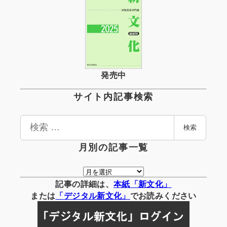
発売中
サイト内記事検索
検
検索
索
月別の記事一覧
月
別
記事の詳細は、
本紙「新文化」
の
または
「
デジタル
新文化」
でお読みください
記
事