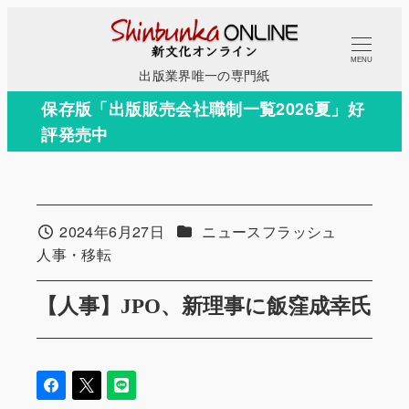
メ
イ
MENU
ン
出版業界唯一の専門紙
コ
保存版「出版販売会社職制一覧2026夏」好
ン
評発売中
テ
ン
ツ
へ
カテゴリー
2024年6月27日
ニュースフラッシュ
投稿日
移
カテゴリー
人事・移転
動
【人事】JPO、新理事に飯窪成幸氏