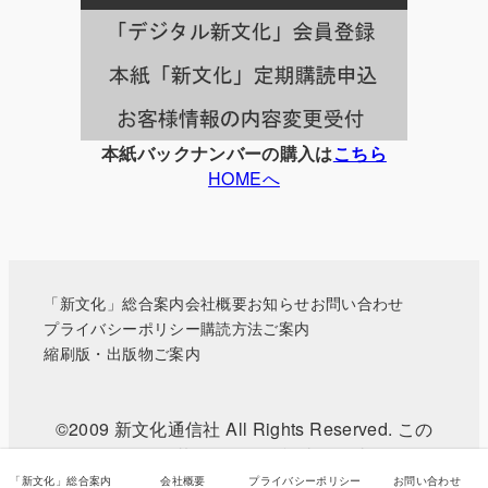
一
覧
本紙バックナンバーの購入は
こちら
HOMEへ
「新文化」総合案内
会社概要
お知らせ
お問い合わせ
プライバシーポリシー
購読方法ご案内
縮刷版・出版物ご案内
©2009 新文化通信社 All Rights Reserved. この
WEBサイトに掲載されている記事・写真などの無
断転載を禁じます。
「新文化」総合案内
会社概要
プライバシーポリシー
お問い合わせ