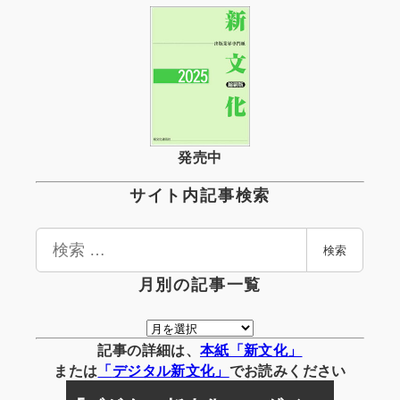
発売中
サイト内記事検索
検
検索
索
月別の記事一覧
月
別
記事の詳細は、
本紙「新文化」
の
または
「
デジタル
新文化」
でお読みください
記