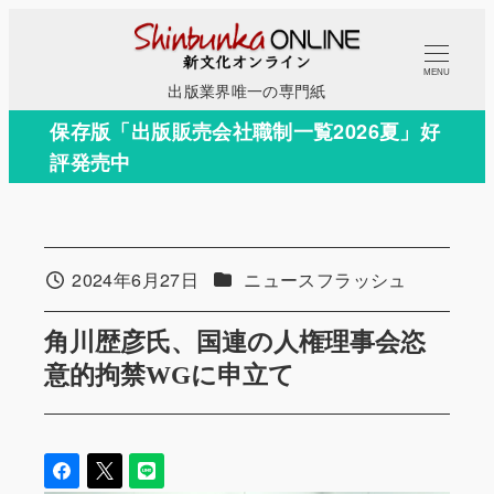
メ
イ
MENU
ン
出版業界唯一の専門紙
コ
保存版「出版販売会社職制一覧2026夏」好
ン
評発売中
テ
ン
ツ
へ
カテゴリー
2024年6月27日
ニュースフラッシュ
投稿日
移
動
角川歴彦氏、国連の人権理事会恣
意的拘禁WGに申立て