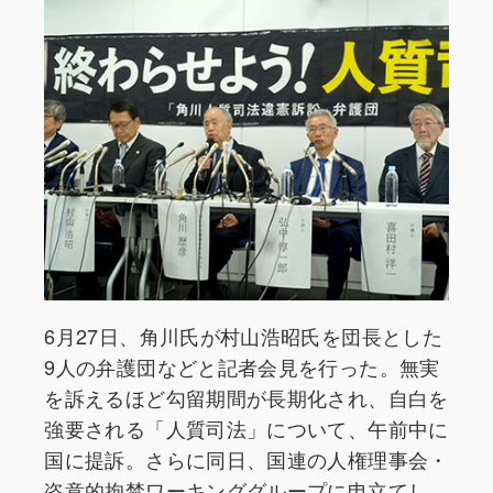
6月27日、角川氏が村山浩昭氏を団長とした
9人の弁護団などと記者会見を行った。無実
を訴えるほど勾留期間が長期化され、自白を
強要される「人質司法」について、午前中に
国に提訴。さらに同日、国連の人権理事会・
恣意的拘禁ワーキンググループに申立てし