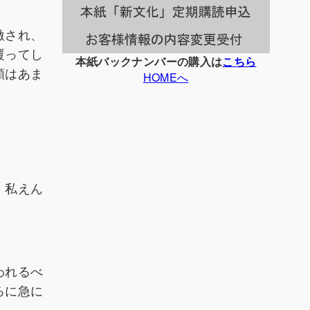
激され、
覆ってし
本紙バックナンバーの購入は
こちら
類はあま
HOMEへ
、私えん
われるべ
ろに急に