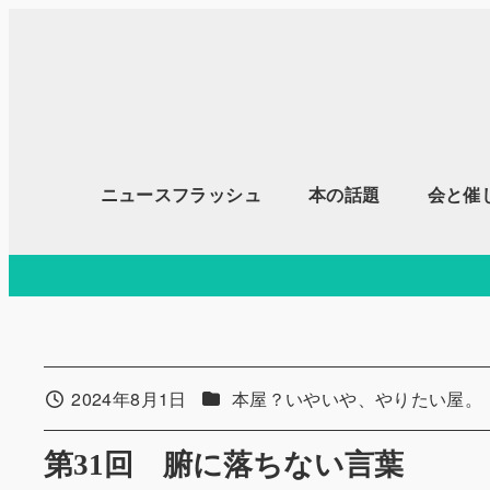
メ
イ
ン
コ
ン
テ
ニュースフラッシュ
本の話題
会と催
ン
ツ
へ
移
動
カテゴリー
2024年8月1日
本屋？いやいや、やりたい屋。
投稿日
第31回 腑に落ちない言葉