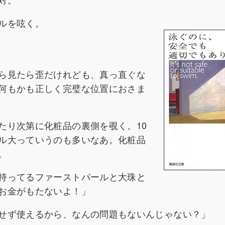
ルを呟く。
ら見たら歪だけれども、真っ直ぐな
何もかも正しく完璧な位置におさま
たり次第に化粧品の裏側を覗く。10
ル大っていうのも多いなあ。化粧品
。
持ってるファーストパールと大珠と
お金がもたないよ！」
せず使えるから、なんの問題もないんじゃない？」