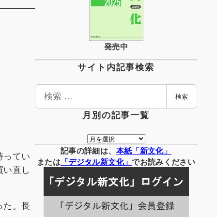
発売中
サイト内記事検索
検
検索
索
月別の記事一覧
月
別
記事の詳細は、
本紙「新文化」
持ってい
の
または
「
デジタル
新文化」
でお読みください
買い直し
記
事
一
った。長
覧