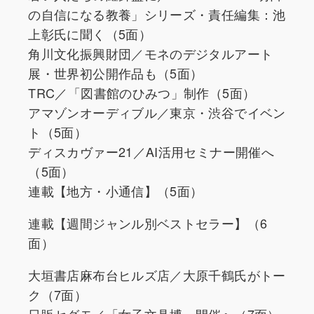
の自信になる教養」シリーズ・責任編集：池
上彰氏に聞く（5面）
角川文化振興財団／モネのデジタルアート
展・世界初公開作品も（5面）
TRC／「図書館のひみつ」制作（5面）
アマゾンオーディブル／東京・渋谷でイベン
ト（5面）
ディスカヴァー21／AI活用セミナー開催へ
（5面）
連載【地方・小通信】（5面）
連載【週間ジャンル別ベストセラー】（6
面）
大垣書店麻布台ヒルズ店／大原千鶴氏がトー
ク（7面）
日販セグモ／「女子文具博」開催へ（7面）