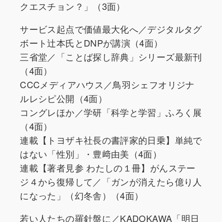
クエスチョン？」（3面）
サービス起点で価値最大化へ／デジタルタグ
ボート辻本氏とDNPが講演（4面）
三省堂／「ことば探し辞典」シリーズ最新刊
（4面）
CCCメディアハウス／鳥羽シェフオリジナ
ルレシピ公開（4面）
コングレほか／学研「科学と学習」ふろく展
（4面）
連載【トヨザキ社長の書評家的日乗】単純で
はない「性別」・豊﨑由美（4面）
連載【著者見参 わたしの１冊】がんステー
ジ４から復帰して／「ガンが消えたら億り人
になった」（幻冬舎）（4面）
若い人たちの羅針盤に／KADOKAWA「明日