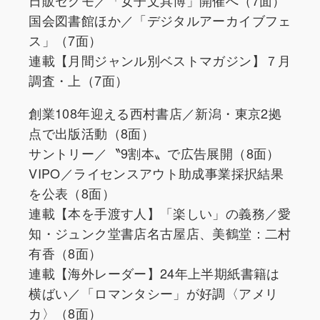
国会図書館ほか／「デジタルアーカイブフェ
ス」（7面）
連載【月間ジャンル別ベストマガジン】７月
調査・上（7面）
創業108年迎える西村書店／新潟・東京2拠
点で出版活動（8面）
サントリー／〝9割本〟で広告展開（8面）
VIPO／ライセンスアウト助成事業採択結果
を公表（8面）
連載【本を手渡す人】「楽しい」の義務／愛
知・ジュンク堂書店名古屋店、美鶴堂：二村
有香（8面）
連載【海外レーダー】24年上半期紙書籍は
横ばい／「ロマンタシー」が好調〈アメリ
カ〉（8面）