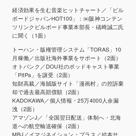
経済効果を生む音楽ヒットチャート／「ビル
ボードジャパンHOT100」：㈱阪神コンテン
ツリンクビルボード事業本部長・礒﨑誠二氏
に聞く（1面）
トーハン・版権管理システム「TORAS」10
月稼働／出版社海外事業をサポート（2面）
オトバンク／DOU社のポッドキャスト事業
「PitPa」を譲受（2面）
知財高裁／海賊版サイト「漫画村」の控訴棄
却で過去最高賠償額（2面）
KADOKAWA／個人情報・25万4000人余漏
洩（2面）
アマゾンJ／「全国翌日配送」体制へ・北海
道への航空輸送確保（2面）
MBJ／イマジネイション・プラス／絵本サ