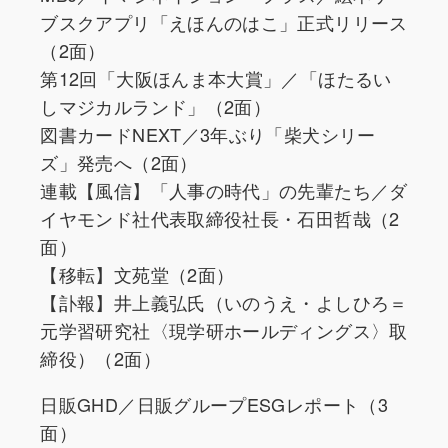
ブスクアプリ「えほんのはこ」正式リリース
（2面）
第12回「大阪ほんま本大賞」／「ほたるい
しマジカルランド」（2面）
図書カードNEXT／3年ぶり「柴犬シリー
ズ」発売へ（2面）
連載【風信】「人事の時代」の先輩たち／ダ
イヤモンド社代表取締役社長・石田哲哉（2
面）
【移転】文苑堂（2面）
【訃報】井上義弘氏（いのうえ・よしひろ＝
元学習研究社〈現学研ホールディングス〉取
締役）（2面）
日販GHD／日販グループESGレポート（3
面）