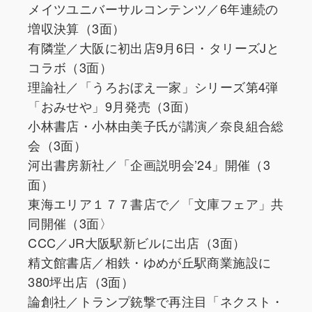
メイツユニバーサルコンテンツ／6年連続の
増収決算（3面）
有隣堂／大阪に初出店9月6日・タリーズJと
コラボ（3面）
理論社／「うろおぼえ一家」シリーズ第4弾
「おみせや」9月発売（3面）
小林書店・小林由美子氏が講演／奈良組合総
会（3面）
河出書房新社／「企画説明会’24」開催（3
面）
東海エリア１７７書店で／「文庫フェア」共
同開催（3面〉
CCC／JR大阪駅新ビルに出店（3面）
精文館書店／相鉄・ゆめが丘駅商業施設に
380坪出店（3面）
論創社／トランプ銃撃で再注目「ネクスト・