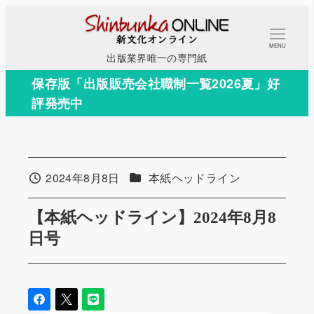
メ
イ
MENU
ン
出版業界唯一の専門紙
コ
保存版「出版販売会社職制一覧2026夏」好
ン
評発売中
テ
ン
ツ
へ
カテゴリー
2024年8月8日
本紙ヘッドライン
投稿日
移
動
【本紙ヘッドライン】2024年8月8
日号