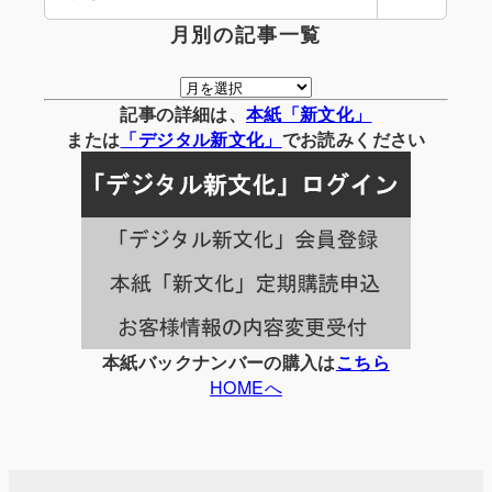
索
月別の記事一覧
月
別
記事の詳細は、
本紙「新文化」
の
または
「
デジタル
新文化」
でお読みください
記
事
一
覧
本紙バックナンバーの購入は
こちら
HOMEへ