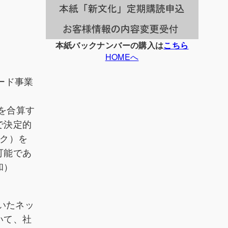
本紙バックナンバーの購入は
こちら
HOMEへ
ード事業
を合算す
で決定的
ク）を
可能であ
和）
いたネッ
いて、社