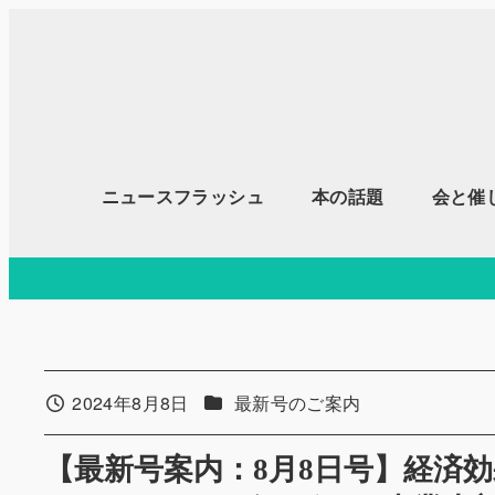
メ
イ
ン
コ
ン
テ
ニュースフラッシュ
本の話題
会と催
ン
ツ
へ
移
動
カテゴリー
2024年8月8日
最新号のご案内
投稿日
【最新号案内：8月8日号】経済