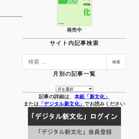
発売中
サイト内記事検索
検
検索
索
月別の記事一覧
月
別
記事の詳細は、
本紙「新文化」
の
または
「
デジタル
新文化」
でお読みください
記
事
一
覧