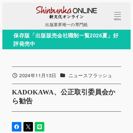
メ
イ
MENU
ン
出版業界唯一の専門紙
コ
保存版「出版販売会社職制一覧2026夏」好
ン
評発売中
テ
ン
ツ
へ
カテゴリー
2024年11月13日
ニュースフラッシュ
投稿日
移
動
KADOKAWA、公正取引委員会か
ら勧告