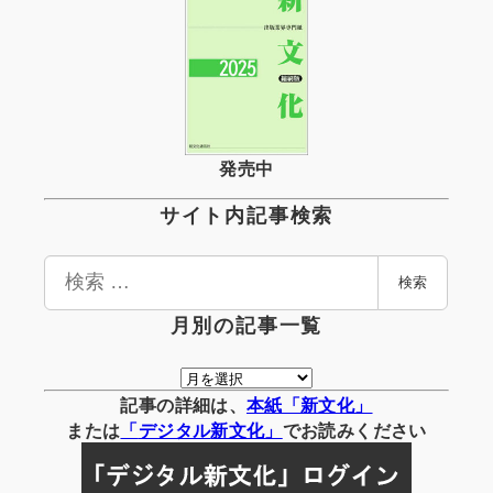
発売中
サイト内記事検索
検
検索
索
月別の記事一覧
月
別
記事の詳細は、
本紙「新文化」
の
または
「
デジタル
新文化」
でお読みください
記
事