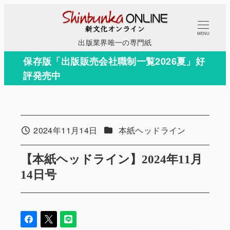
メ
イ
MENU
ン
出版業界唯一の専門紙
コ
保存版「出版販売会社職制一覧2026夏」好
ン
評発売中
テ
ン
ツ
へ
カテゴリー
2024年11月14日
本紙ヘッドライン
投稿日
移
動
【本紙ヘッドライン】2024年11月
14日号