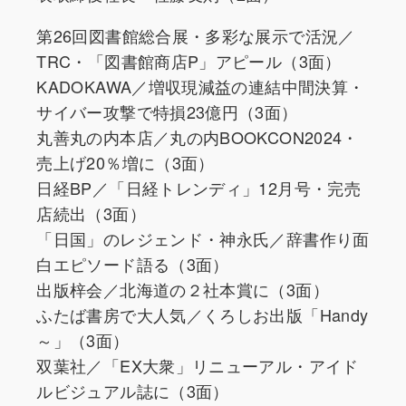
第26回図書館総合展・多彩な展示で活況／
TRC・「図書館商店P」アピール（3面）
KADOKAWA／増収現減益の連結中間決算・
サイバー攻撃で特損23億円（3面）
丸善丸の内本店／丸の内BOOKCON2024・
売上げ20％増に（3面）
日経BP／「日経トレンディ」12月号・完売
店続出（3面）
「日国」のレジェンド・神永氏／辞書作り面
白エピソード語る（3面）
出版梓会／北海道の２社本賞に（3面）
ふたば書房で大人気／くろしお出版「Handy
～」（3面）
双葉社／「EX大衆」リニューアル・アイド
ルビジュアル誌に（3面）