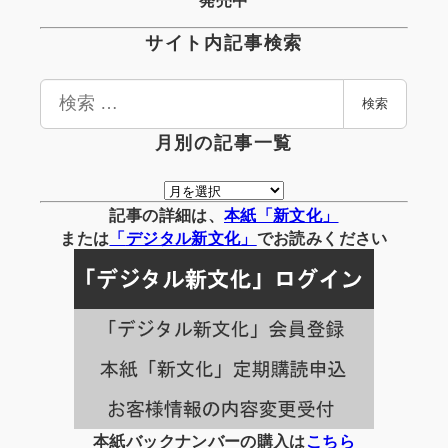
サイト内記事検索
検
検索
索
月別の記事一覧
月
別
記事の詳細は、
本紙「新文化」
の
または
「
デジタル
新文化」
でお読みください
記
事
一
覧
本紙バックナンバーの購入は
こちら