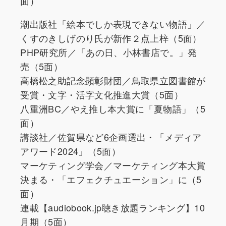
面）
潮出版社「絵本でしか表現できない物語」／
くすのきしげのり氏が新作２点上梓（5面）
PHP研究所／「あの日、小林書店で。」発
売（5面）
高橋松之助記念顕彰財団／鳥取県立図書館が
受賞・文字・活字文化推進大賞（5面）
八重洲BC／やえ推し本大賞に「夏物語」（5
面）
講談社／佐賀県など6企画選出・「メディア
アワード2024」（5面）
マーケティング学会／マーケティング本大賞
決まる・「エフェクチュエーション」に（5
面）
連載【audiobook.jp聴き放題ランキング】10
月期（5面）