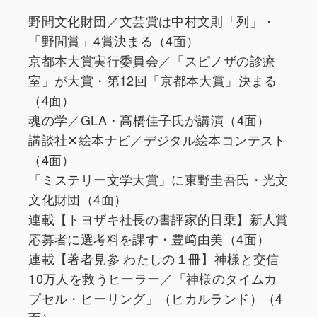
野間文化財団／文芸賞は中村文則「列」・
「野間賞」4賞決まる（4面）
京都本大賞実行委員会／「スピノザの診療
室」が大賞・第12回「京都本大賞」決まる
（4面）
魂の学／GLA・高橋佳子氏が講演（4面）
講談社✕絵本ナビ／デジタル絵本コンテスト
（4面）
「ミステリー文学大賞」に東野圭吾氏・光文
文化財団（4面）
連載【トヨザキ社長の書評家的日乗】新人賞
応募者に選考料を課す・豊﨑由美（4面）
連載【著者見参 わたしの１冊】神様と交信
10万人を救うヒーラー／「神様のタイムカ
プセル・ヒーリング」（ヒカルランド）（4