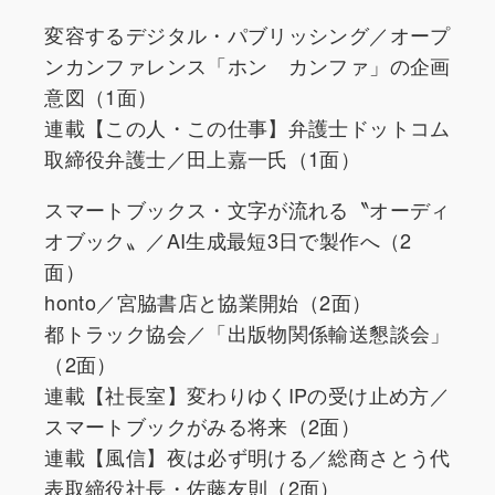
変容するデジタル・パブリッシング／オープ
ンカンファレンス「ホン カンファ」の企画
意図（1面）
連載【この人・この仕事】弁護士ドットコム
取締役弁護士／田上嘉一氏（1面）
スマートブックス・文字が流れる〝オーディ
オブック〟／AI生成最短3日で製作へ（2
面）
honto／宮脇書店と協業開始（2面）
都トラック協会／「出版物関係輸送懇談会」
（2面）
連載【社長室】変わりゆくIPの受け止め方／
スマートブックがみる将来（2面）
連載【風信】夜は必ず明ける／総商さとう代
表取締役社長・佐藤友則（2面）