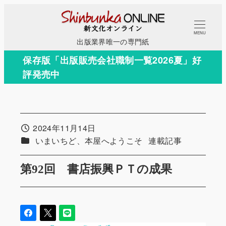
メ
イ
MENU
ン
出版業界唯一の専門紙
コ
保存版「出版販売会社職制一覧2026夏」好
ン
評発売中
テ
ン
ツ
へ
2024年11月14日
投稿日
移
カテゴリー
カテゴリー
いまいちど、本屋へようこそ
連載記事
動
第92回 書店振興ＰＴの成果