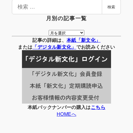
検
検索
索
月別の記事一覧
月
別
記事の詳細は、
本紙「新文化」
の
または
「
デジタル
新文化」
でお読みください
記
事
一
覧
本紙バックナンバーの購入は
こちら
HOMEへ