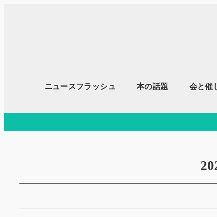
メ
イ
ン
コ
ン
テ
ニュースフラッシュ
本の話題
会と催
ン
ツ
へ
移
動
2