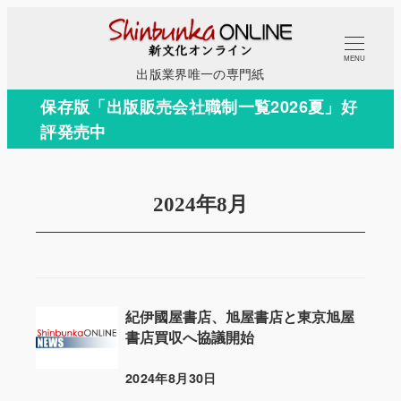
メ
イ
MENU
ン
出版業界唯一の専門紙
コ
保存版「出版販売会社職制一覧2026夏」好
ン
評発売中
テ
ン
ツ
2024年8月
へ
移
動
紀伊國屋書店、旭屋書店と東京旭屋
書店買収へ協議開始
2024年8月30日
投稿日