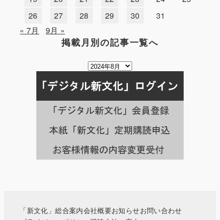
26
27
28
29
30
31
« 7月
9月 »
掲載月別の記事一覧へ
掲
載
月
別
の
記
事
一
覧
へ
「新文化」総合案内
会社概要
お知らせ
お問い合わせ