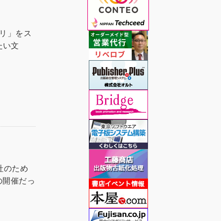
プリ」をス
たい文
社のため
の開催だっ