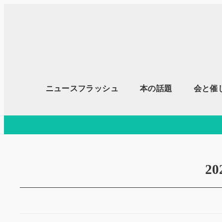
メ
イ
ン
コ
ン
テ
ニュースフラッシュ
本の話題
会と催
ン
ツ
へ
移
動
2