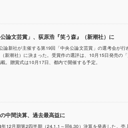
央公論文芸賞」、荻原浩『笑う森』（新潮社）に
央公論新社が主催する第19回「中央公論文芸賞」の選考会が行
（新潮社）に決まった。受賞作の選評は、10月15日発売の
掲載。贈賞式は10月17日、都内で開催する予定。
版の中間決算、過去最高益に
4年12月期第2四半期（24.1.1～同6.30）決算を発表した。売