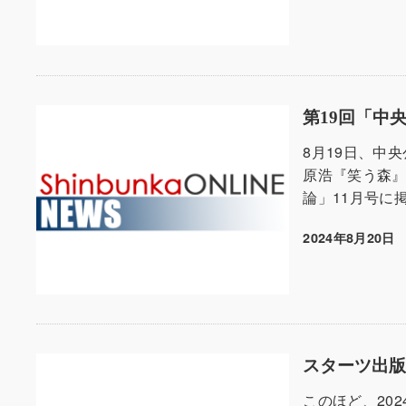
第19回「中
8月19日、中
原浩『笑う森』
論」11月号に
2024年8月20日
投稿日
スターツ出
このほど、202