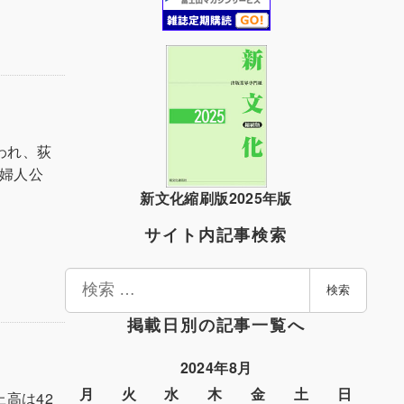
われ、荻
「婦人公
新文化縮刷版2025年版
サイト内記事検索
検
検索
索
掲載日別の記事一覧へ
2024年8月
月
火
水
木
金
土
日
上高は42