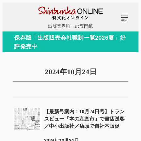
メ
イ
MENU
ン
出版業界唯一の専門紙
コ
保存版「出版販売会社職制一覧2026夏」好
ン
評発売中
テ
ン
ツ
2024年10月24日
へ
移
動
【最新号案内：10月24日号】トラン
スビュー「本の産直市」で書店送客
／中小出版社／店頭で自社本販促
2024年10月24日