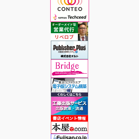
ジ
送
り