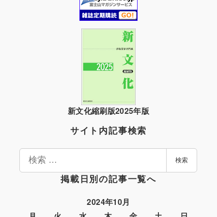
新文化縮刷版2025年版
サイト内記事検索
検
検索
索
掲載日別の記事一覧へ
2024年10月
月
火
水
木
金
土
日