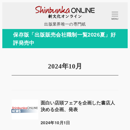
メ
イ
MENU
ン
出版業界唯一の専門紙
コ
保存版「出版販売会社職制一覧2026夏」好
ン
評発売中
テ
ン
ツ
2024年10月
へ
移
動
面白い店頭フェアを企画した書店人
決める企画、発表
2024年10月1日
投稿日