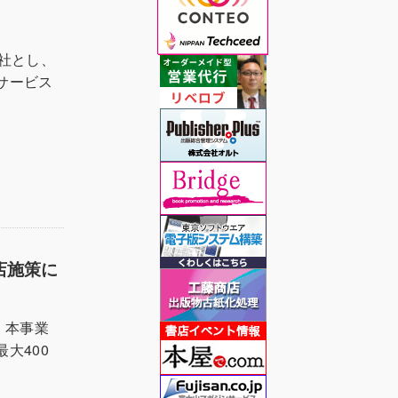
社とし、
サービス
店施策に
。本事業
大400