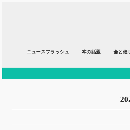
メ
イ
ン
コ
ン
テ
ニュースフラッシュ
本の話題
会と催
ン
ツ
へ
移
動
2